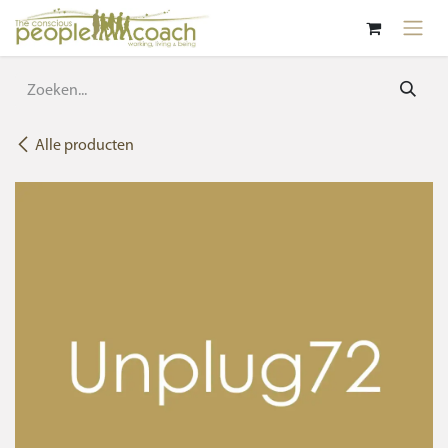
Overslaan naar inhoud
Alle producten