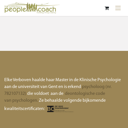
Overslaan naar inhoud
Elke Verboven haalde haar Master in de Klinische Psychologie
aan de universiteit van Gent en is erkend
psycholoog (nr.
782107132)
die voldoet aan de
deontologische code
van psychologen.
Ze behaalde volgende bijkomende
kwaliteitscertificaten:
Handige links